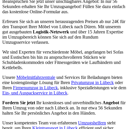
Beanspruchen Sie jetzt unser unschlagbares Angebot: In nur 56
Sekunden erhalten Sie Ihr Umzugsangebot! Füllen Sie dazu einfach
das kostenlose Online-Formular aus.
Erfreuen Sie sich an unseren herausragenden Preisen ab nur 24€ für
den Transport Ihrer Möbel von Lübeck nach Düren. Mit unserem
gut ausgebauten
Logistik-Netzwerk
und über 15 Jahren Expertise
im Umzugsbereich können Sie sich auf den Rundum
Umzugsservice verlassen.
Wir sind Experten für verschiedenste Möbel, angefangen bei Sofas
und Esstischen bis hin zu anspruchsvolleren Stücken wie
Schubladenkommoden oder Fitnessgeräten wie Laufbändern und
Kettlebells.
Unsere
Möbelmitfahrzentrale
und Services für Beiladungen bieten
eine kostengünstige Lösung für Ihren
Privatumzug in Lübeck
oder
Ihren
Firmenumzug in Lübeck
, inklusive Spezialleistungen wie dem
Ein- und Auspackservice in Lübeck
.
Fordern Sie jetzt
Ihr kostenloses und unverbindliches
Angebot
für
Ihren Umzug von oder nach Lübeck an. In nur etwa 56 Sekunden
halten Sie Ihr persönliches Angebot in den Händen.
Unser kompetentes Team von erfahrenen
Umzugshelfern
steht
bereit, um Ihren
Kleintransport in Lübeck
effizient und sicher