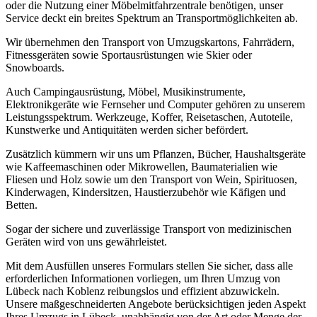
oder die Nutzung einer Möbelmitfahrzentrale benötigen, unser
Service deckt ein breites Spektrum an Transportmöglichkeiten ab.
Wir übernehmen den Transport von Umzugskartons, Fahrrädern,
Fitnessgeräten sowie Sportausrüstungen wie Skier oder
Snowboards.
Auch Campingausrüstung, Möbel, Musikinstrumente,
Elektronikgeräte wie Fernseher und Computer gehören zu unserem
Leistungsspektrum. Werkzeuge, Koffer, Reisetaschen, Autoteile,
Kunstwerke und Antiquitäten werden sicher befördert.
Zusätzlich kümmern wir uns um Pflanzen, Bücher, Haushaltsgeräte
wie Kaffeemaschinen oder Mikrowellen, Baumaterialien wie
Fliesen und Holz sowie um den Transport von Wein, Spirituosen,
Kinderwagen, Kindersitzen, Haustierzubehör wie Käfigen und
Betten.
Sogar der sichere und zuverlässige Transport von medizinischen
Geräten wird von uns gewährleistet.
Mit dem Ausfüllen unseres Formulars stellen Sie sicher, dass alle
erforderlichen Informationen vorliegen, um Ihren Umzug von
Lübeck nach Koblenz reibungslos und effizient abzuwickeln.
Unsere maßgeschneiderten Angebote berücksichtigen jeden Aspekt
Ihres Umzugs in Lübeck, unabhängig von der Art oder Menge der