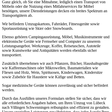
Ganz gleich, ob Sie eine Mitnahme, lediglich einen Transport von
Möbeln oder die Nutzung eines Mitfahrservices für Möbel
benötigen, unsere Dienstleistungen decken ein breites Spektrum an
Transportgütern ab.
Wir befördern Umzugskartons, Fahrräder, Fitnessgeräte sowie
Sportausrüstung wie Skier oder Snowboards.
Ebenso gehören Campingausrüstung, Möbel, Musikinstrumente und
elektronische Geräte wie Fernseher und Computer zu unserem
Leistungsangebot. Werkzeuge, Koffer, Reisetaschen, Autoteile
sowie Kunstwerke und Antiquitäten werden ebenfalls sicher
transportiert.
Zusätzlich übernehmen wir auch Pflanzen, Bücher, Haushaltsgeräte
wie Kaffeemaschinen oder Mikrowellen, Baumaterialien wie
Fliesen und Holz, Wein, Spirituosen, Kinderwagen, Kindersitze
sowie Zubehör für Haustiere wie Käfige und Betten.
Sogar medizinische Geräte können zuverlässig und sicher befördert
werden.
Durch das Ausfüllen unseres Formulars stellen Sie sicher, dass wir
alle erforderlichen Angaben haben, um Ihren Umzug von Lübeck
nach Villingen Schwenningen⁠ reibungslos und effizient zu gestalten.
Unsere speziellen Leistungen gewährleisten, dass jeder Aspekt Ihres